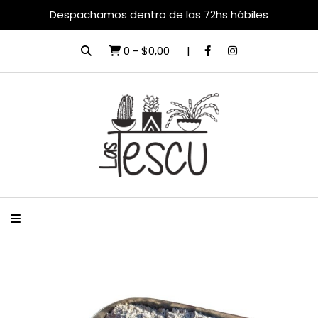
Despachamos dentro de las 72hs hábiles
0
-
$0,00