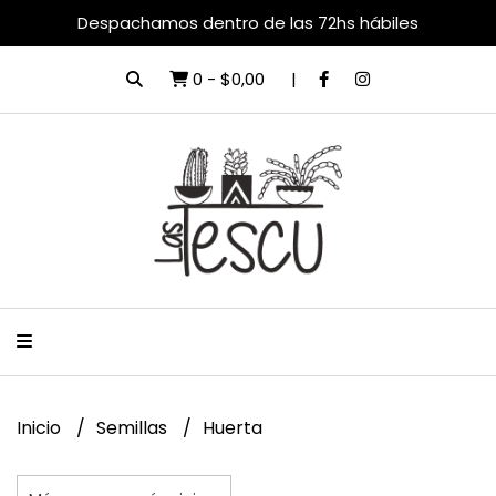
Despachamos dentro de las 72hs hábiles
0
-
$0,00
Inicio
Semillas
Huerta